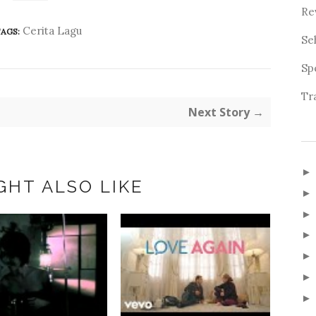
Re
Cerita Lagu
AGS:
Se
Sp
Tr
Next Story →
GHT ALSO LIKE