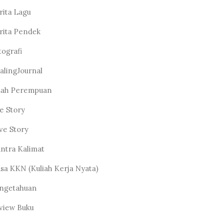
rita Lagu
rita Pendek
tografi
alingJournal
sah Perempuan
fe Story
ve Story
ntra Kalimat
sa KKN (Kuliah Kerja Nyata)
ngetahuan
view Buku