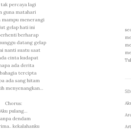
 tak percaya lagi
n guna matahari
 mampu menerangi
ut gelap hati ini
se
berhenti berharap
me
unggu datang gelap
me
i nanti suatu saat
me
ada cinta kudapat
Tu
napa ada derita
 bahagia tercipta
a ada sang hitam
tih menyenangkan...
5D
Chorus:
Ak
Aku pulang...
Ar
anpa dendam
ima.. kekalahanku
Ar