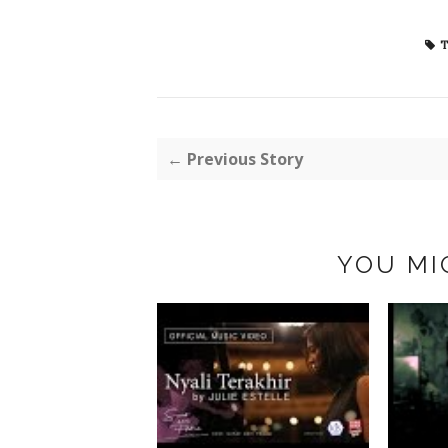
T
← Previous Story
YOU MI