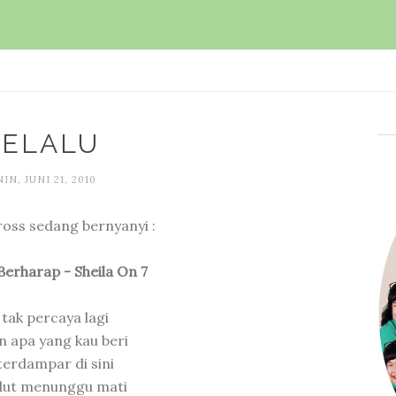
SELALU
IN, JUNI 21, 2010
Eross sedang bernyanyi :
Berharap - Sheila On 7
 tak percaya lagi
 apa yang kau beri
terdampar di sini
dut menunggu mati