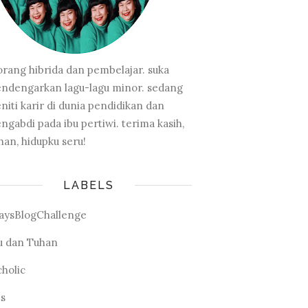
orang hibrida dan pembelajar. suka
ndengarkan lagu-lagu minor. sedang
niti karir di dunia pendidikan dan
ngabdi pada ibu pertiwi. terima kasih,
han, hidupku seru!
LABELS
aysBlogChallenge
u dan Tuhan
cholic
ts