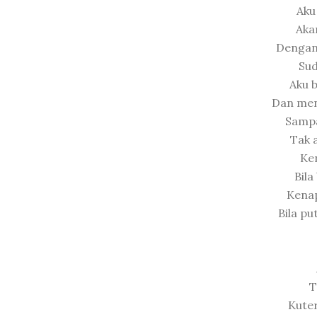
Aku
Aka
Dengan
Sud
Aku 
Dan men
Sampa
Tak 
Ke
Bila
Kenap
Bila pu
T
Kuter