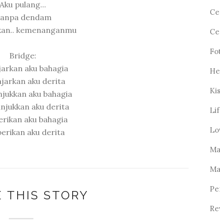
Aku pulang...
Ce
anpa dendam
kan.. kemenanganmu
Ce
Fo
Bridge:
jarkan aku bahagia
He
jarkan aku derita
Ki
njukkan aku bahagia
njukkan aku derita
Li
erikan aku bahagia
Lo
erikan aku derita
Ma
Ma
Pe
 THIS STORY
Re