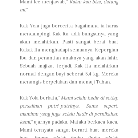
Mami Ice menjawab,
“ Kalau kau bisa, datang
mi.“
Kak Yola juga bercerita bagaimana ia harus
mendampingi Kak Ita, adik bungsunya yang
akan melahirkan. Pasti sangat berat buat
Kakak Ita menghadapi semuanya. Kepergian
Ibu dan penantian anaknya yang akan lahir.
Sebuah mujizat terjadi, Kak Ita melahirkan
normal dengan bayi seberat 5,4 kg. Mereka
menangis berpelukan dan memuji Tuhan.
Kak Yola berkata
,“ Mami selalu hadir di setiap
persalinan putri-putrinya. Sama seperti
mamimu yang juga selalu hadir di pernikahan
kami,“
ujarnya padaku. Mataku berkaca-kaca.
Mami ternyata sangat berarti buat mereka
juga.
Ibumu adalah ibuku, ibuku adalah