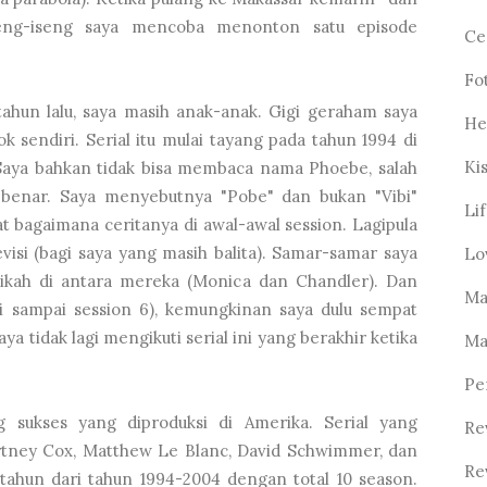
iseng-iseng saya mencoba menonton satu episode
Ce
Fo
hun lalu, saya masih anak-anak. Gigi geraham saya
He
 sendiri. Serial itu mulai tayang pada tahun 1994 di
Ki
Saya bahkan tidak bisa membaca nama Phoebe, salah
n benar. Saya menyebutnya "Pobe" dan bukan "Vibi"
Li
at bagaimana ceritanya di awal-awal session. Lagipula
levisi (bagi saya yang masih balita). Samar-samar saya
Lo
ikah di antara mereka (Monica dan Chandler). Dan
Ma
i sampai session 6), kemungkinan saya dulu sempat
ya tidak lagi mengikuti serial ini yang berakhir ketika
Ma
Pe
g sukses yang diproduksi di Amerika. Serial yang
Re
rtney Cox, Matthew Le Blanc, David Schwimmer, dan
Re
tahun dari tahun 1994-2004 dengan total 10 season.