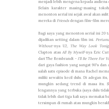
menjadi lebih mengena kepada audiens d
Selain karakter masing-masing toko
menonton serial ini sejak awal akan su
mereka di
Friends
dengan film-film mere
Bagi saya yang menonton serial ini 20 
dijadikan setting dalam film ini.
Pertam
Without
-nya U2,
The Way Look Tonig
Clapton atau
All By Myself
-nya Eric Ca
dari The Rembrandt -
I'll Be There For Y
dari gaya fashion yang sangat 90's dan
salah satu episode di mana Rachel mema
miliki sewaktu kecil dulu. Di adegan it
mungkin sedang trend di masa itu. Sa
lengannya yang terbuka (saya dulu tida
tidak lebih dari tiga kali saya memakai b
tersimpan di rumah atau mungkin berakh