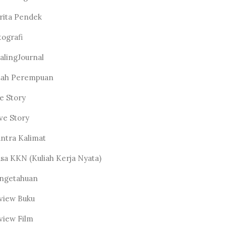
rita Pendek
tografi
alingJournal
sah Perempuan
fe Story
ve Story
ntra Kalimat
sa KKN (Kuliah Kerja Nyata)
ngetahuan
view Buku
view Film