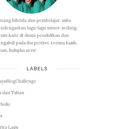
orang hibrida dan pembelajar. suka
ndengarkan lagu-lagu minor. sedang
niti karir di dunia pendidikan dan
ngabdi pada ibu pertiwi. terima kasih,
han, hidupku seru!
LABELS
aysBlogChallenge
u dan Tuhan
cholic
ts
rita Lagu