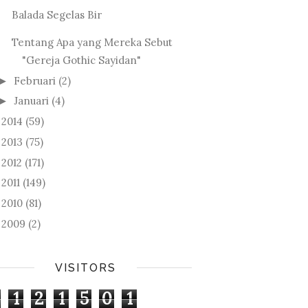
Balada Segelas Bir
Tentang Apa yang Mereka Sebut
"Gereja Gothic Sayidan"
Februari
(2)
►
Januari
(4)
►
2014
(59)
►
2013
(75)
►
2012
(171)
►
2011
(149)
►
2010
(81)
►
2009
(2)
►
VISITORS
1
2
1
5
0
1