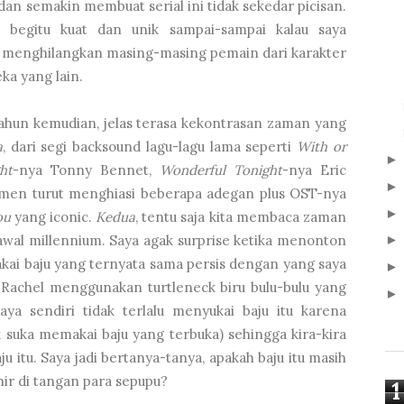
an semakin membuat serial ini tidak sekedar picisan.
h begitu kuat dan unik sampai-sampai kalau saya
lit menghilangkan masing-masing pemain dari karakter
ka yang lain.
tahun kemudian, jelas terasa kekontrasan zaman yang
a
, dari segi backsound lagu-lagu lama seperti
With or
ht
-nya Tonny Bennet,
Wonderful Tonight
-nya Eric
rmen turut menghiasi beberapa adegan plus OST-nya
ou
yang iconic.
Kedua
, tentu saja kita membaca zaman
 awal millennium. Saya agak surprise ketika menonton
kai baju yang ternyata sama persis dengan yang saya
u, Rachel menggunakan turtleneck biru bulu-bulu yang
ya sendiri tidak terlalu menyukai baju itu karena
k suka memakai baju yang terbuka) sehingga kira-kira
aju itu. Saya jadi bertanya-tanya, apakah baju itu masih
ir di tangan para sepupu?
1