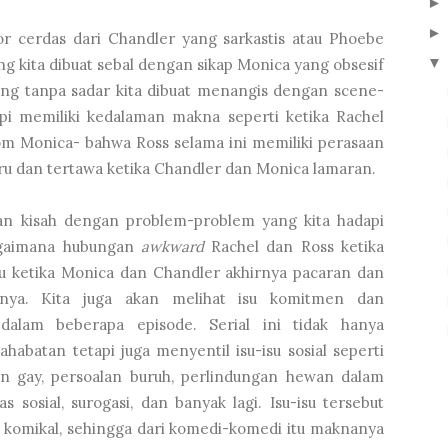
 cerdas dari Chandler yang sarkastis atau Phoebe
▼
g kita dibuat sebal dengan sikap Monica yang obsesif
ng tanpa sadar kita dibuat menangis dengan scene-
pi memiliki kedalaman makna seperti ketika Rachel
m Monica- bahwa Ross selama ini memiliki perasaan
haru dan tertawa ketika Chandler dan Monica lamaran.
an kisah dengan problem-problem yang kita hadapi
bagaimana hubungan
awkward
Rachel dan Ross ketika
au ketika Monica dan Chandler akhirnya pacaran dan
atnya. Kita juga akan melihat isu komitmen dan
 dalam beberapa episode. Serial ini tidak hanya
abatan tetapi juga menyentil isu-isu sosial seperti
n gay, persoalan buruh, perlindungan hewan dalam
as sosial, surogasi, dan banyak lagi. Isu-isu tersebut
n komikal, sehingga dari komedi-komedi itu maknanya