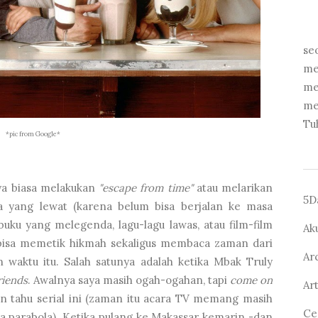
se
me
me
me
Tu
*pic from Google*
aya biasa melakukan
"escape from time"
atau melarikan
5D
sa yang lewat (karena belum bisa berjalan ke masa
buku yang melegenda, lagu-lagu lawas, atau film-film
Ak
a bisa memetik hikmah sekaligus membaca zaman dari
Ar
 waktu itu. Salah satunya adalah ketika Mbak Truly
riends
. Awalnya saya masih ogah-ogahan, tapi
come on
Ar
n tahu serial ini (zaman itu acara TV memang masih
Ce
a parabola). Ketika pulang ke Makassar kemarin -dan