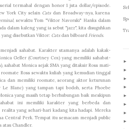
serial termahal dengan honor 1 juta dollar/episode.
Se
ew York City selain
Cats
dan Broadway-nya, karena
Sp
rminal
, sewaktu Tom "Viktor Navorski" Hanks dalam
a dalam kaleng yang ia sebut "jazz", kita disuguhkan
Tr
 yang disebutkan Viktor:
Cats
dan bilboard
Friends
.
menjadi sahabat. Karakter utamanya adalah kakak-
nica Geller (Courtney Cox) yang memiliki sahabat-
), sahabat Monica sejak SMA yang ditaksir Ross mati-
 roomate Ross sewaktu kuliah yang kemudian tinggal
a dan memiliki roomate, seorang aktor keturunan
ew Le Blanc) yang tampan tapi bodoh, serta Phoebe
Monica yang masih tetap berhubungan baik meskipun
habat ini memiliki karakter yang berbeda dan
realita yang sehari-hari kadang kita hadapi. Mereka
a Central Perk. Tempat itu semacam menjadi public
 atau Chandler.