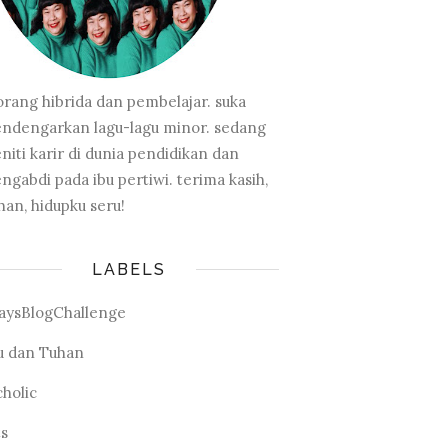
orang hibrida dan pembelajar. suka
ndengarkan lagu-lagu minor. sedang
niti karir di dunia pendidikan dan
ngabdi pada ibu pertiwi. terima kasih,
han, hidupku seru!
LABELS
aysBlogChallenge
u dan Tuhan
cholic
ts