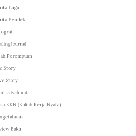
rita Lagu
rita Pendek
tografi
alingJournal
sah Perempuan
fe Story
ve Story
ntra Kalimat
sa KKN (Kuliah Kerja Nyata)
ngetahuan
view Buku