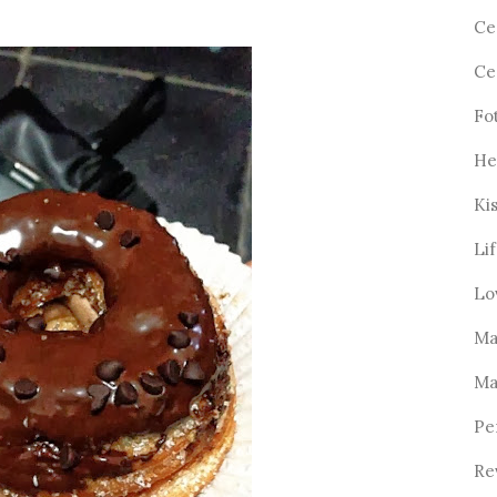
Ce
Ce
Fo
He
Ki
Li
Lo
Ma
Ma
Pe
Re