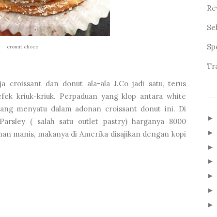
Re
Se
Sp
cronut choco
Tr
a croissant dan donut ala-ala J.Co jadi satu, terus
fek kriuk-kriuk. Perpaduan yang klop antara white
yang menyatu dalam adonan croissant donut ini. Di
arsley ( salah satu outlet pastry) harganya 8000
nan manis, makanya di Amerika disajikan dengan kopi