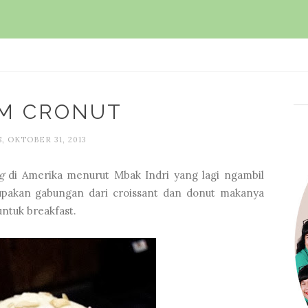
I'M CRONUT
, OKTOBER 31, 2013
g
di Amerika menurut Mbak Indri yang lagi ngambil
upakan gabungan dari croissant dan donut makanya
ntuk breakfast.