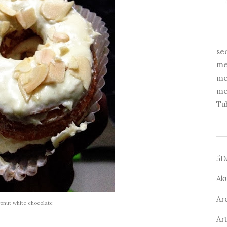
se
me
me
me
Tu
5D
Ak
Ar
onut white chocolate
Ar