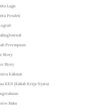
rita Lagu
rita Pendek
tografi
alingJournal
sah Perempuan
fe Story
ve Story
ntra Kalimat
sa KKN (Kuliah Kerja Nyata)
ngetahuan
view Buku