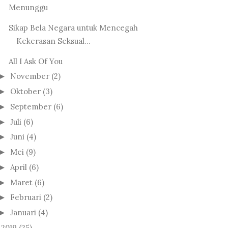
Menunggu
Sikap Bela Negara untuk Mencegah
Kekerasan Seksual...
All I Ask Of You
November
(2)
►
Oktober
(3)
►
September
(6)
►
Juli
(6)
►
Juni
(4)
►
Mei
(9)
►
April
(6)
►
Maret
(6)
►
Februari
(2)
►
Januari
(4)
►
2019
(25)
►