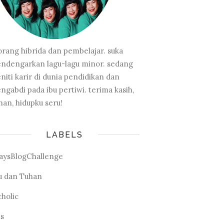
orang hibrida dan pembelajar. suka
ndengarkan lagu-lagu minor. sedang
niti karir di dunia pendidikan dan
ngabdi pada ibu pertiwi. terima kasih,
han, hidupku seru!
LABELS
aysBlogChallenge
u dan Tuhan
cholic
ts