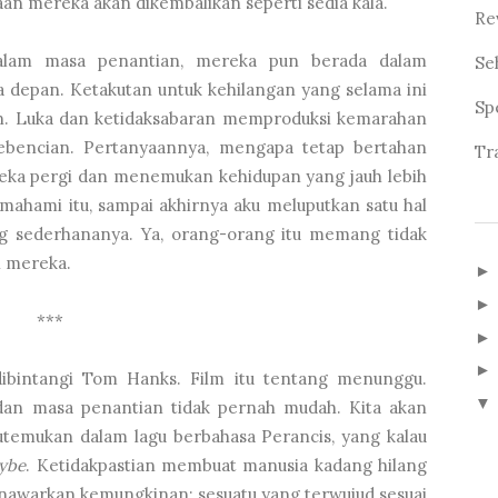
aan mereka akan dikembalikan seperti sedia kala.
Re
alam masa penantian, mereka pun berada dalam
Se
a depan. Ketakutan untuk kehilangan yang selama ini
Sp
n. Luka dan ketidaksabaran memproduksi kemarahan
ebencian. Pertanyaannya, mengapa tetap bertahan
Tr
ereka pergi dan menemukan kehidupan yang jauh lebih
mahami itu, sampai akhirnya aku meluputkan satu hal
g sederhananya. Ya, orang-orang itu memang tidak
n mereka.
***
bintangi Tom Hanks. Film itu tentang menunggu.
▼
an masa penantian tidak pernah mudah. Kita akan
temukan dalam lagu berbahasa Perancis, yang kalau
aybe
. Ketidakpastian membuat manusia kadang hilang
enawarkan kemungkinan: sesuatu yang terwujud sesuai