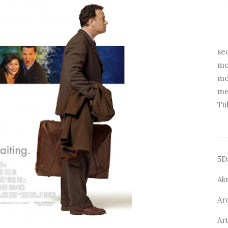
se
me
me
me
Tu
5D
Ak
Ar
Ar