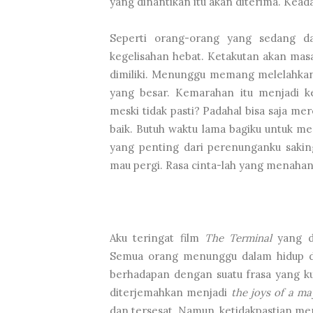
yang dinantikan itu akan diterima. Kead
Seperti orang-orang yang sedang d
kegelisahan hebat. Ketakutan akan mas
dimiliki. Menunggu memang melelahka
yang besar. Kemarahan itu menjadi k
meski tidak pasti? Padahal bisa saja m
baik. Butuh waktu lama bagiku untuk me
yang penting dari perenunganku sakin
mau pergi. Rasa cinta-lah yang menaha
Aku teringat film
The Terminal
yang di
Semua orang menunggu dalam hidup d
berhadapan dengan suatu frasa yang ku
diterjemahkan menjadi
the joys of a m
dan tersesat. Namun, ketidakpastian m