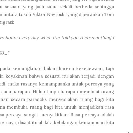
u sesuatu yang jauh sama sekali berbeda sehingga
 antara tokoh Viktor Navroski yang diperankan Tom
igrasi:
o hours every day when I’ve told you there’s nothing I
:50…”
 pada kemungkinan bukan karena kekecewaan, tapi
ki keyakinan bahwa sesuatu itu akan terjadi dengan
erjadi, maka rasanya kemampuanku untuk percaya yang
an ada harapan. Hidup tanpa harapan membuat orang
inan secara paradoks menyediakan ruang bagi kita
ama membuka ruang bagi kita untuk menjadikan rasa
asa percaya sangat menyakitkan. Rasa percaya adalah
 percaya, disaat itulah kita kehilangan kemampuan kita