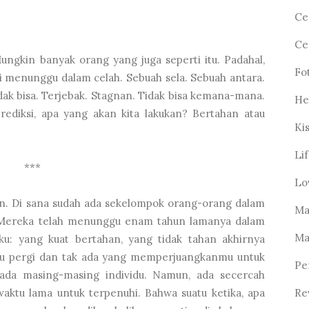
Ce
Ce
ungkin banyak orang yang juga seperti itu. Padahal,
Fo
i menunggu dalam celah. Sebuah sela. Sebuah antara.
dak bisa. Terjebak. Stagnan. Tidak bisa kemana-mana.
He
prediksi, apa yang akan kita lakukan? Bertahan atau
Ki
Li
***
Lo
n. Di sana sudah ada sekelompok orang-orang dalam
Ma
 Mereka telah menunggu enam tahun lamanya dalam
Ma
ku: yang kuat bertahan, yang tidak tahan akhirnya
u pergi dan tak ada yang memperjuangkanmu untuk
Pe
pada masing-masing individu. Namun, ada secercah
tu lama untuk terpenuhi. Bahwa suatu ketika, apa
Re