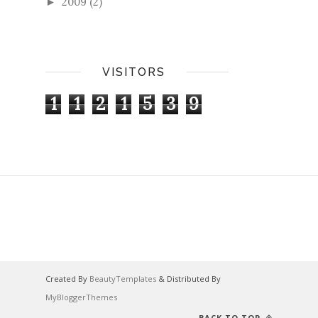
2009
(2)
►
VISITORS
1
1
2
1
5
3
9
Created By
BeautyTemplates
& Distributed By
MyBloggerThemes
BACK TO TOP