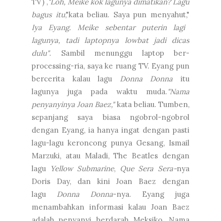
TV) ,
"Loh, Meike kok lagunya dimatikan? Lagu
bagus itu
,"kata beliau. Saya pun menyahut,"
Iya Eyang. Meike sebentar puterin lagi
lagunya, tadi laptopnya lowbat jadi dicas
dulu"
. Sambil menunggu laptop ber-
processing-ria, saya ke ruang TV. Eyang pun
bercerita kalau lagu
Donna Donna
itu
lagunya juga pada waktu muda.
"Nama
penyanyinya Joan Baez,"
kata beliau. Tumben,
sepanjang saya biasa ngobrol-ngobrol
dengan Eyang, ia hanya ingat dengan pasti
lagu-lagu keroncong punya Gesang, Ismail
Marzuki, atau Maladi, The Beatles dengan
lagu
Yellow Submarine
,
Que Sera Sera-
nya
Doris Day, dan kini Joan Baez dengan
lagu
Donna Donna
-nya. Eyang juga
menambahkan informasi kalau Joan Baez
adalah penyanyi berdarah Meksiko. Nama