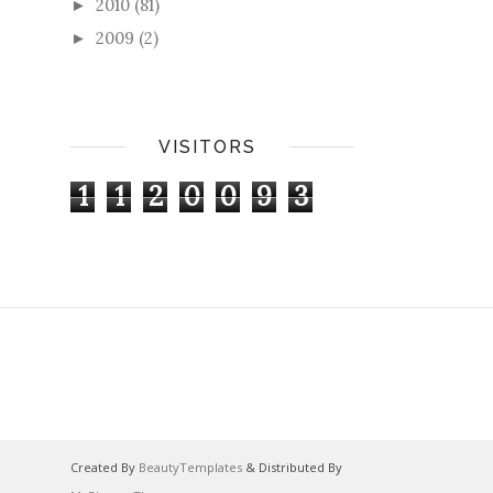
2010
(81)
►
2009
(2)
►
VISITORS
1
1
2
0
0
9
3
Created By
BeautyTemplates
& Distributed By