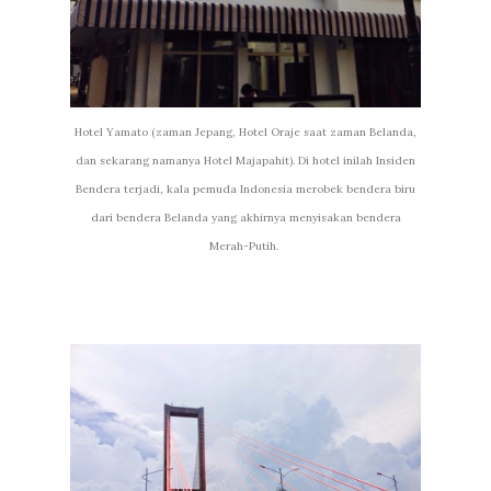
Hotel Yamato (zaman Jepang, Hotel Oraje saat zaman Belanda,
dan sekarang namanya Hotel Majapahit). Di hotel inilah Insiden
Bendera terjadi, kala pemuda Indonesia merobek bendera biru
dari bendera Belanda yang akhirnya menyisakan bendera
Merah-Putih.