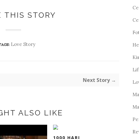
Ce
 THIS STORY
Ce
Fo
Love Story
He
TAGS:
Ki
Li
Next Story →
Lo
Ma
Ma
GHT ALSO LIKE
Pe
Re
1000 HARI