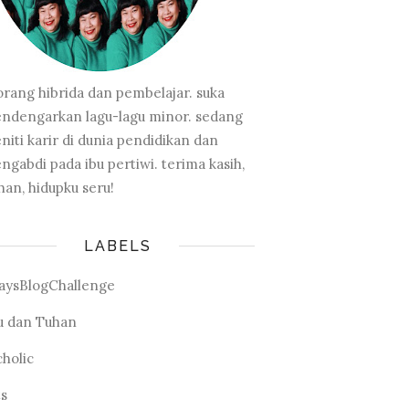
orang hibrida dan pembelajar. suka
ndengarkan lagu-lagu minor. sedang
niti karir di dunia pendidikan dan
ngabdi pada ibu pertiwi. terima kasih,
han, hidupku seru!
LABELS
aysBlogChallenge
u dan Tuhan
cholic
ts