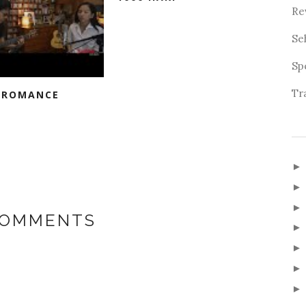
Re
Se
Sp
Tr
 ROMANCE
COMMENTS