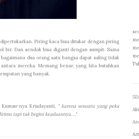
se
me
dipertukarkan. Piring kaca bisa ditukar dengan piring
me
tol bir. Dan sendok bisa diganti dengan sumpit. Sama
me
 bagaimana dua orang satu bangsa dapat saling tidak
Tu
 antara mereka. Memang benar, yang kita butuhkan
esempatan yang banyak.
5D
g Kumau-nya Krisdayanti
, " karena sesuatu yang peka
Ak
irimu tapi tak begini keadaannya...."
Ar
Ar