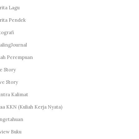
rita Lagu
rita Pendek
tografi
alingJournal
sah Perempuan
fe Story
ve Story
ntra Kalimat
sa KKN (Kuliah Kerja Nyata)
ngetahuan
view Buku