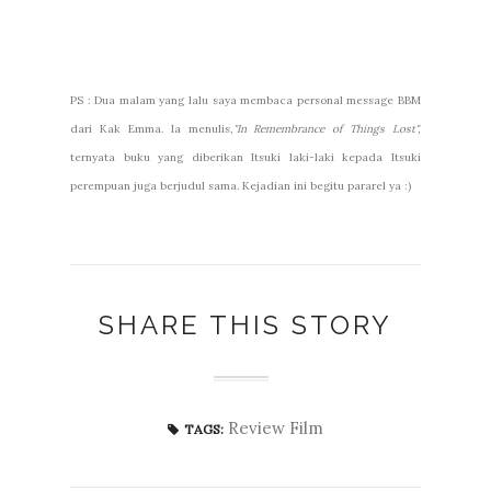
PS : Dua malam yang lalu saya membaca personal message BBM
dari Kak Emma. Ia menulis,
"In Remembrance of Things Lost",
ternyata buku yang diberikan Itsuki laki-laki kepada Itsuki
perempuan juga berjudul sama. Kejadian ini begitu pararel ya :)
SHARE THIS STORY
Review Film
TAGS: